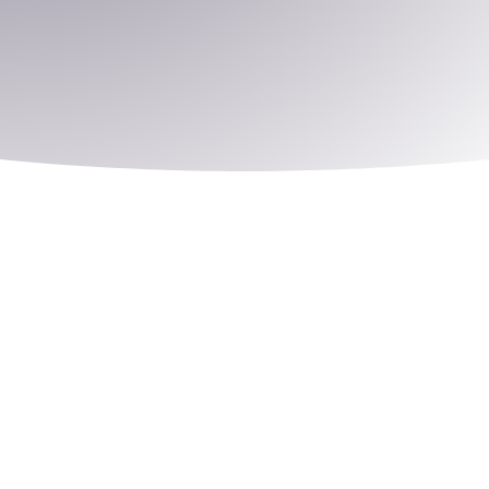
Das Aufwachsen in Deutschland hat sich
verändert – die Zahl der unter 3-jährigen Kinder,
die eine Betreuungseinrichtung besuchen,
steigt jedes Jahr.
So waren im März 2020 bundesweit rund 35,0 %
der Kinder unter 3 Jahren in einer
außerfamiliären Tagesbetreuung
[1]
.