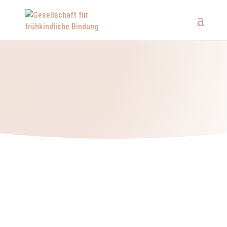
Eltern berichten
Erfahrungsbericht von Kathrin.
Sie ist Mutter des bald 3-jährigen
Luis* (*Name geändert).